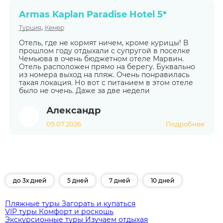
Armas Kaplan Paradise Hotel 5*
,
Турция
Кемер
Отель, где не кормят ничем, кроме курицы! В
прошлом году отдыхали с супругой в поселке
Чемьюва в очень бюджетном отеле Марвин.
Отель расположен прямо на берегу. Буквально
из номера выход на пляж. Очень понравилась
такая локация. Но вот с питанием в этом отеле
было не очень. Даже за две недели
Александр
09.07.2026
Подробнее
до 3х дней
5 дней
7 дней
10 дней
Пляжные туры
Загорать и купаться
VIP туры
Комфорт и роскошь
Экскурсионные туры
Изучаем отдыхая