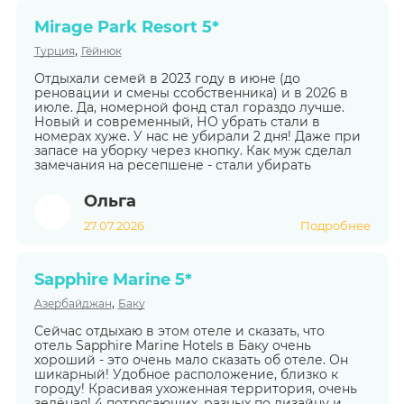
Mirage Park Resort 5*
,
Турция
Гёйнюк
Отдыхали семей в 2023 году в июне (до
реновации и смены ссобственника) и в 2026 в
июле. Да, номерной фонд стал гораздо лучше.
Новый и современный, НО убрать стали в
номерах хуже. У нас не убирали 2 дня! Даже при
запасе на уборку через кнопку. Как муж сделал
замечания на ресепшене - стали убирать
Ольга
27.07.2026
Подробнее
Sapphire Marine 5*
,
Азербайджан
Баку
Сейчас отдыхаю в этом отеле и сказать, что
отель Sapphire Marine Hotels в Баку очень
хороший - это очень мало сказать об отеле. Он
шикарный! Удобное расположение, близко к
городу! Красивая ухоженная территория, очень
зелёная! 4 потрясающих, разных по дизайну и