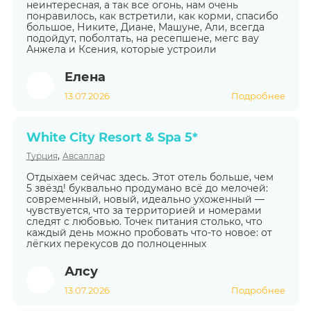
неинтересная, а так все огонь, нам очень
понравилось, как встретили, как корми, спасибо
большое, Никите, Диане, Машуне, Али, всегда
подойдут, поболтать, на ресепшене, мегс вау
Анжела и Ксения, которые устроили
Елена
13.07.2026
Подробнее
White City Resort & Spa 5*
,
Турция
Авсаллар
Отдыхаем сейчас здесь. Этот отель больше, чем
5 звёзд! буквально продумано всё до мелочей:
современный, новый, идеально ухоженный —
чувствуется, что за территорией и номерами
следят с любовью. Точек питания столько, что
каждый день можно пробовать что-то новое: от
лёгких перекусов до полноценных
Алсу
13.07.2026
Подробнее