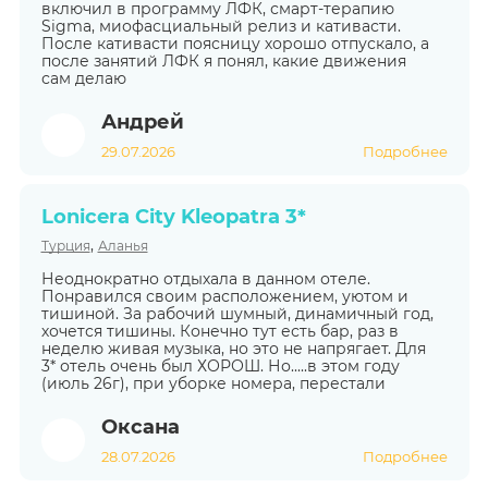
включил в программу ЛФК, смарт-терапию
Sigma, миофасциальный релиз и кативасти.
После кативасти поясницу хорошо отпускало, а
после занятий ЛФК я понял, какие движения
сам делаю
Андрей
29.07.2026
Подробнее
Lonicera City Kleopatra 3*
,
Турция
Аланья
Неоднократно отдыхала в данном отеле.
Понравился своим расположением, уютом и
тишиной. За рабочий шумный, динамичный год,
хочется тишины. Конечно тут есть бар, раз в
неделю живая музыка, но это не напрягает. Для
3* отель очень был ХОРОШ. Но.....в этом году
(июль 26г), при уборке номера, перестали
Оксана
28.07.2026
Подробнее