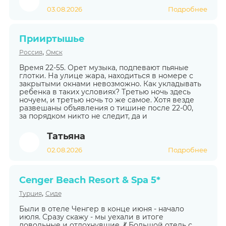
03.08.2026
Подробнее
Прииртышье
,
Россия
Омск
Время 22-55. Орет музыка, подпевают пьяные
глотки. На улице жара, находиться в номере с
закрытыми окнами невозможно. Как укладывать
ребенка в таких условиях? Третью ночь здесь
ночуем, и третью ночь то же самое. Хотя везде
развешаны объявления о тишине после 22-00,
за порядком никто не следит, да и
Татьяна
02.08.2026
Подробнее
Cenger Beach Resort & Spa 5*
,
Турция
Сиде
Были в отеле Ченгер в конце июня - начало
июля. Сразу скажу - мы уехали в итоге
довольные и отдохнувшие. 💃 Большой отель с