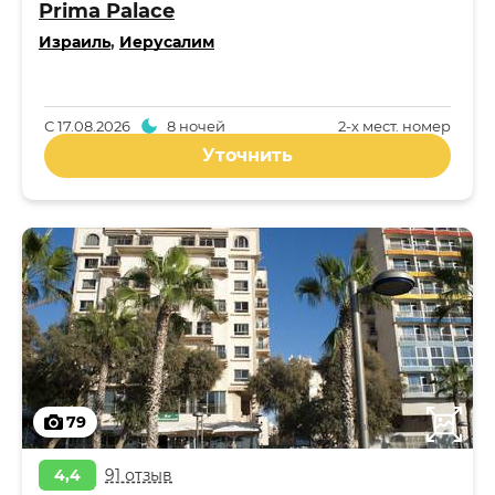
Prima Palace
Израиль
,
Иерусалим
С
17.08.2026
8 ночей
2-x мест. номер
Уточнить
79
4,4
91 отзыв