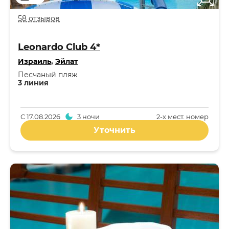
58 отзывов
Leonardo Club 4*
Израиль
,
Эйлат
Песчаный пляж
3 линия
С
17.08.2026
3 ночи
2-x мест. номер
Уточнить