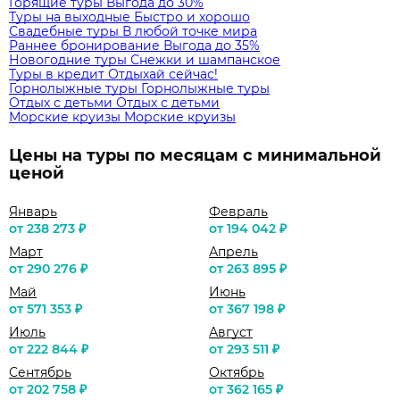
Горящие туры
Выгода до 30%
Туры на выходные
Быстро и хорошо
Свадебные туры
В любой точке мира
Раннее бронирование
Выгода до 35%
Новогодние туры
Снежки и шампанское
Туры в кредит
Отдыхай сейчас!
Горнолыжные туры
Горнолыжные туры
Отдых с детьми
Отдых с детьми
Морские круизы
Морские круизы
Цены на туры по месяцам с минимальной
ценой
Январь
Февраль
от 238 273 ₽
от 194 042 ₽
Март
Апрель
от 290 276 ₽
от 263 895 ₽
Май
Июнь
от 571 353 ₽
от 367 198 ₽
Июль
Август
от 222 844 ₽
от 293 511 ₽
Сентябрь
Октябрь
от 202 758 ₽
от 362 165 ₽