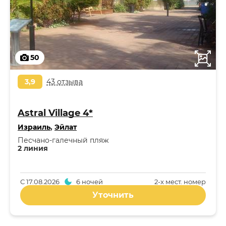
50
3,9
43 отзыва
Astral Village 4*
Израиль
,
Эйлат
Песчано-галечный пляж
2 линия
С
17.08.2026
6 ночей
2-x мест. номер
Уточнить