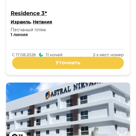
Residence 3*
Израиль
,
Нетания
Песчаный пляж
1 линия
С
17.08.2026
11 ночей
2-x мест. номер
Уточнить