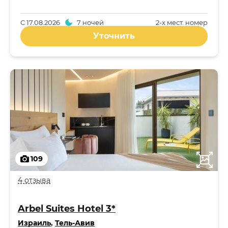
С
17.08.2026
7 ночей
2-x мест. номер
Уточнить
109
4 отзыва
Arbel Suites Hotel 3*
Израиль
,
Тель-Авив