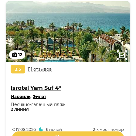
12
3,5
111 отзывов
Isrotel Yam Suf 4*
Израиль
,
Эйлат
Песчано-галечный пляж
2 линия
С
17.08.2026
6 ночей
2-x мест. номер