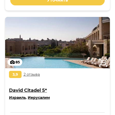
Уточнить
85
3,9
2 отзыва
David Citadel 5*
Израиль
,
Иерусалим