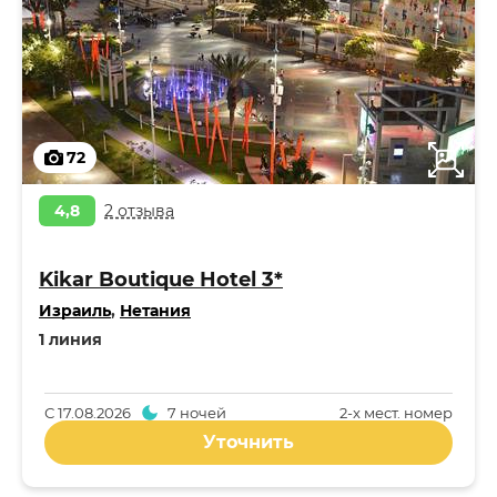
72
4,8
2 отзыва
Kikar Boutique Hotel 3*
Израиль
,
Нетания
1 линия
С
17.08.2026
7 ночей
2-x мест. номер
Уточнить