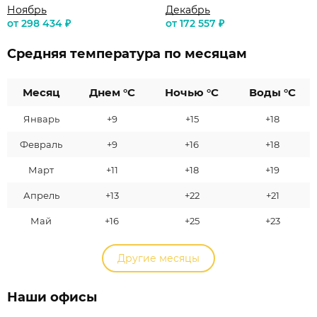
Ноябрь
Декабрь
от 298 434 ₽
от 172 557 ₽
Средняя температура по месяцам
Месяц
Днем °C
Ночью °C
Воды °C
Январь
+9
+15
+18
Февраль
+9
+16
+18
Март
+11
+18
+19
Апрель
+13
+22
+21
Май
+16
+25
+23
Другие месяцы
Наши офисы