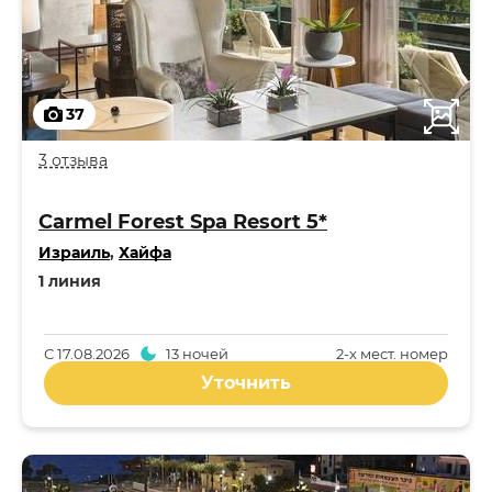
37
3 отзыва
Carmel Forest Spa Resort 5*
Израиль
,
Хайфа
1 линия
С
17.08.2026
13 ночей
2-x мест. номер
Уточнить