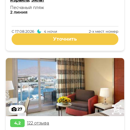
Израиль
,
Эйлат
Песчаный пляж
2 линия
С
17.08.2026
4 ночи
2-x мест. номер
Уточнить
27
4,2
122 отзыва