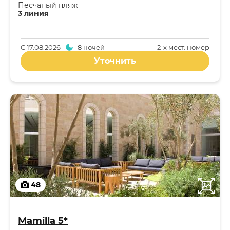
Песчаный пляж
3 линия
С
17.08.2026
8 ночей
2-x мест. номер
Уточнить
48
Mamilla 5*