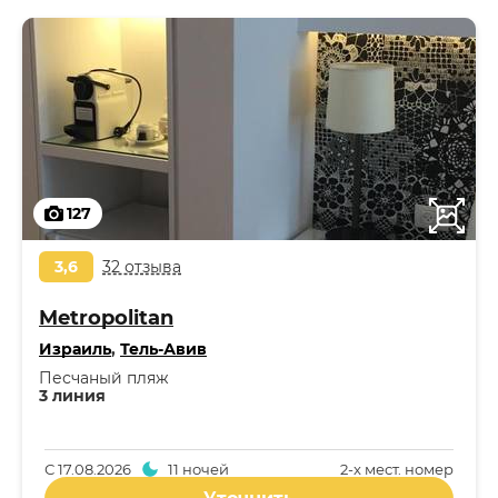
127
3,6
32 отзыва
Metropolitan
Израиль
,
Тель-Авив
Песчаный пляж
3 линия
С
17.08.2026
11 ночей
2-x мест. номер