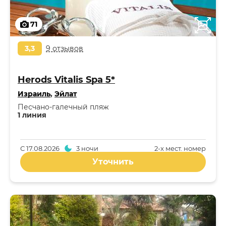
71
3,3
9 отзывов
Herods Vitalis Spa 5*
Израиль
,
Эйлат
Песчано-галечный пляж
1 линия
С
17.08.2026
3 ночи
2-x мест. номер
Уточнить