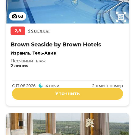
63
2,8
43 отзыва
Brown Seaside by Brown Hotels
Израиль
,
Тель-Авив
Песчаный пляж
2 линия
С
17.08.2026
4 ночи
2-x мест. номер
Уточнить