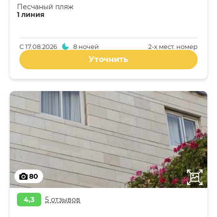
Песчаный пляж
1 линия
С
17.08.2026
8 ночей
2-x мест. номер
Уточнить
80
4,3
5 отзывов