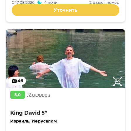
С
17.08.2026
4 ночи
2-x мест. номер
Уточнить
46
5,0
12 отзывов
King David 5*
Израиль
,
Иерусалим