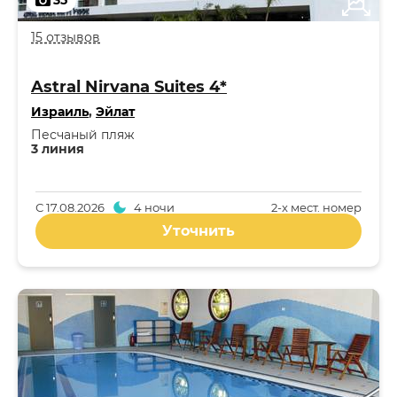
35
15 отзывов
Astral Nirvana Suites 4*
Израиль
,
Эйлат
Песчаный пляж
3 линия
С
17.08.2026
4 ночи
2-x мест. номер
Уточнить