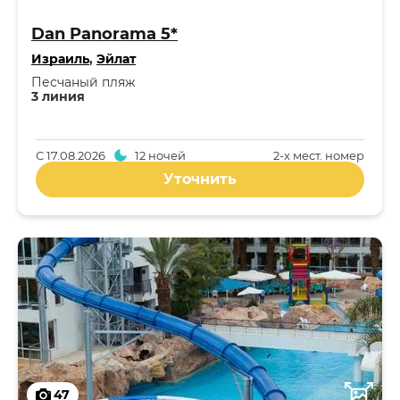
Dan Panorama 5*
Израиль
,
Эйлат
Песчаный пляж
3 линия
С
17.08.2026
12 ночей
2-x мест. номер
Уточнить
47